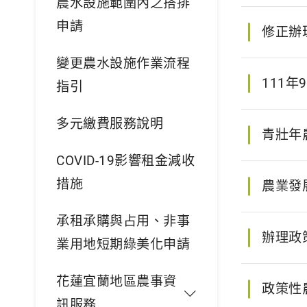
農水設施範圍內之搭排
申請
修正辦
變更農水設施作業流程
111年
指引
多元繳費服務說明
青壯年
COVID-19影響租金減收
措施
農業發
承租承購與占用、非事
辦理政
業用地短期綠美化申請
花蓮宜蘭地區農事資
政策性
訊服務