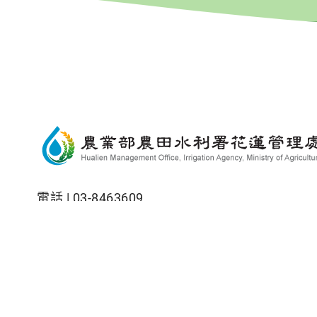
電話 |
03-8463609
地址 |
973花蓮縣吉安鄉北昌村北昌五街14巷1號
網站全部圖文版權係屬本署所有，非經本署正式
隱私權保護政策
|
資訊安全政策
|
政府網站