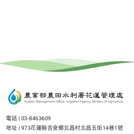
電話 |
03-8463609
地址 |
973花蓮縣吉安鄉北昌村北昌五街14巷1號