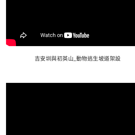
吉安圳與初英山_動物逃生坡道架設