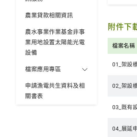
農業貸款相關資訊
附件下
農水事業作業基金非事
業用地設置太陽能光電
檔案名稱
設備
01_架
檔案應用專區
申請漁電共生資料及相
02_架設
關書表
03_既
04_展延