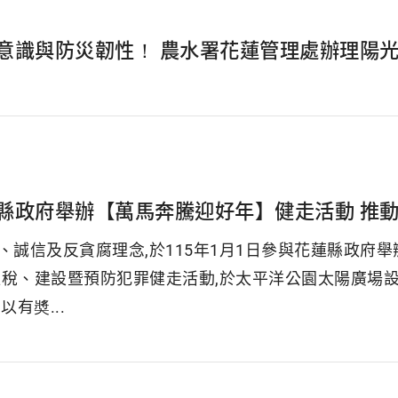
意識與防災韌性！ 農水署花蓮管理處辦理陽
縣政府舉辦【萬馬奔騰迎好年】健走活動 推
誠信及反貪腐理念,於115年1月1日參與花蓮縣政府舉辦「
er」租稅、建設暨預防犯罪健走活動,於太平洋公園太陽廣
以有奬...