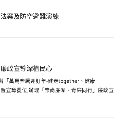
光法案及防空避難演練
動廉政宣導深植民心
萬馬奔騰迎好年-健走together、健康
場設置宣導攤位,辦理「崇尚廉潔、青廉同行」廉政宣