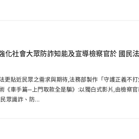
強化社會大眾防詐知能及宣導檢察官於 國民
法更貼近民眾之需求與期待,法務部製作「守護正義不打烊
術《車手篇─上門取款全是騙》:以獨白式影片,由檢察
民眾識詐、防...